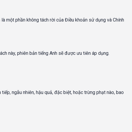
 là một phần không tách rời của Điều khoản sử dụng và Chính
ách này, phiên bản tiếng Anh sẽ được ưu tiên áp dụng.
 tiếp, ngẫu nhiên, hậu quả, đặc biệt, hoặc trừng phạt nào, bao