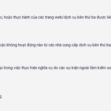
c, hoặc thực hành của các trang web/dịch vụ bên thứ ba được liên
oặc không hoạt động nào từ các nhà cung cấp dịch vụ bên thứ ba,
i trong việc thực hiện nghĩa vụ do các sự kiện ngoài tầm kiểm s
g.