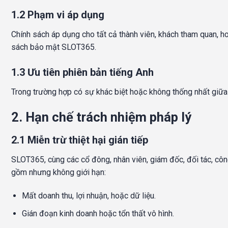
1.2 Phạm vi áp dụng
Chính sách áp dụng cho tất cả thành viên, khách tham quan, 
sách bảo mật SLOT365.
1.3 Ưu tiên phiên bản tiếng Anh
Trong trường hợp có sự khác biệt hoặc không thống nhất giữa
2. Hạn chế trách nhiệm pháp lý
2.1 Miễn trừ thiệt hại gián tiếp
SLOT365, cùng các cổ đông, nhân viên, giám đốc, đối tác, công 
gồm nhưng không giới hạn:
Mất doanh thu, lợi nhuận, hoặc dữ liệu.
Gián đoạn kinh doanh hoặc tổn thất vô hình.