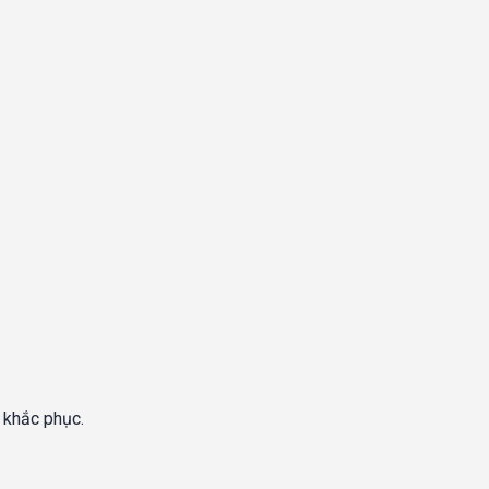
ể khắc phục.