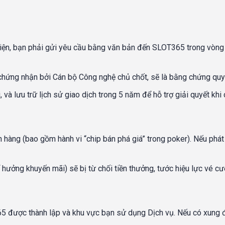
kiện, bạn phải gửi yêu cầu bằng văn bản đến SLOT365 trong vòng 
hứng nhận bởi Cán bộ Công nghệ chủ chốt, sẽ là bằng chứng quyết
và lưu trữ lịch sử giao dịch trong 5 năm để hỗ trợ giải quyết khi 
hàng (bao gồm hành vi “chip bán phá giá” trong poker). Nếu phát
hưởng khuyến mãi) sẽ bị từ chối tiền thưởng, tước hiệu lực vé cư
65 được thành lập và khu vực bạn sử dụng Dịch vụ. Nếu có xung đ