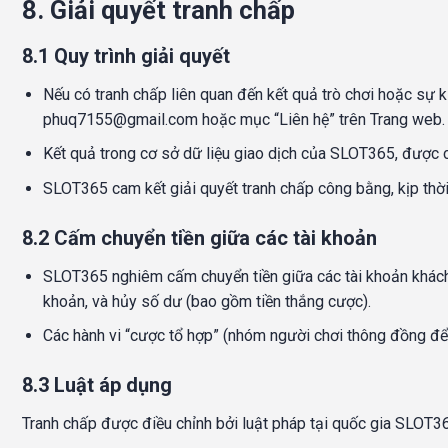
8. Giải quyết tranh chấp
8.1 Quy trình giải quyết
Nếu có tranh chấp liên quan đến kết quả trò chơi hoặc sự 
phuq7155@gmail.com
hoặc mục “Liên hệ” trên Trang web.
Kết quả trong cơ sở dữ liệu giao dịch của SLOT365, được c
SLOT365 cam kết giải quyết tranh chấp công bằng, kịp thời, 
8.2 Cấm chuyển tiền giữa các tài khoản
SLOT365 nghiêm cấm chuyển tiền giữa các tài khoản khách 
khoản, và hủy số dư (bao gồm tiền thắng cược).
Các hành vi “cược tổ hợp” (nhóm người chơi thông đồng để 
8.3 Luật áp dụng
Tranh chấp được điều chỉnh bởi luật pháp tại quốc gia SLOT3