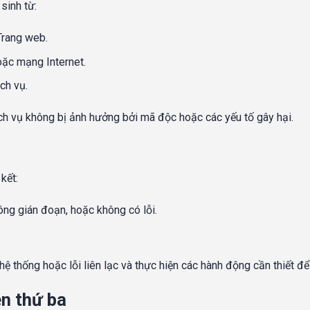
sinh từ:
Trang web.
oặc mạng Internet.
ch vụ.
ịch vụ không bị ảnh hưởng bởi mã độc hoặc các yếu tố gây hại.
kết:
ng gián đoạn, hoặc không có lỗi.
ệ thống hoặc lỗi liên lạc và thực hiện các hành động cần thiết đ
ên thứ ba