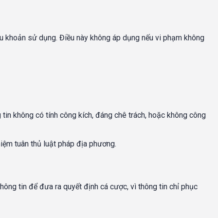
 Điều khoản sử dụng. Điều này không áp dụng nếu vi phạm không
 tin không có tính công kích, đáng chê trách, hoặc không công
iệm tuân thủ luật pháp địa phương.
ông tin để đưa ra quyết định cá cược, vì thông tin chỉ phục