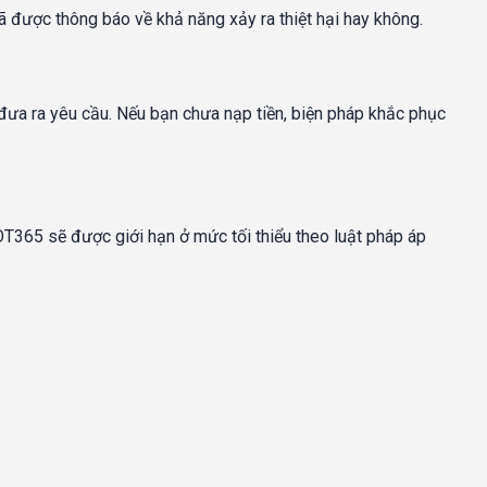
đã được thông báo về khả năng xảy ra thiệt hại hay không.
đưa ra yêu cầu. Nếu bạn chưa nạp tiền, biện pháp khắc phục
LOT365 sẽ được giới hạn ở mức tối thiểu theo luật pháp áp