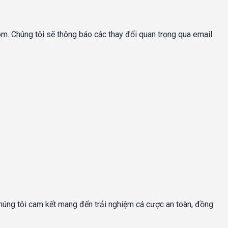
. Chúng tôi sẽ thông báo các thay đổi quan trọng qua email
úng tôi cam kết mang đến trải nghiệm cá cược an toàn, đồng