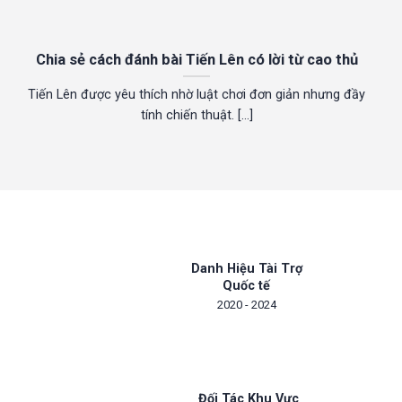
Chia sẻ cách đánh bài Tiến Lên có lời từ cao thủ
Tiến Lên được yêu thích nhờ luật chơi đơn giản nhưng đầy
tính chiến thuật. [...]
o
Danh Hiệu Tài Trợ
Quốc tế
2020 - 2024
c
Đối Tác Khu Vực