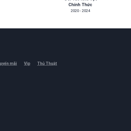
Chính Thức
2020 - 2024
uyến mãi
Vip
Thủ Thuật