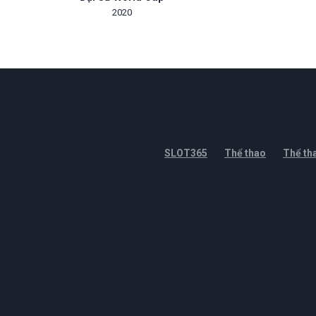
2020
SLOT365
Thể thao
Thể th